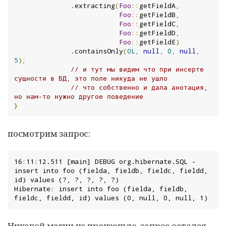
.
extracting
(
Foo
::
getFieldA
,
Foo
::
getFieldB
,
Foo
::
getFieldC
,
Foo
::
getFieldD
,
Foo
::
getFieldE
)
.
containsOnly
(
0L
,
null
,
0
,
null
,
5
);
// и тут мы видим что при инсерте 
сущности в БД, это поле никуда не ушло
// что собственно и дала анотация, 
но нам-то нужно другое поведение
}
посмотрим запрос:
16:11:12.511 [main] DEBUG org.hibernate.SQL - 
insert into foo (fielda, fieldb, fieldc, fieldd, 
id) values (?, ?, ?, ?, ?)

Hibernate: insert into foo (fielda, fieldb, 
fieldc, fieldd, id) values (0, null, 0, null, 1)
Никакой магии не произошло, запрос остался