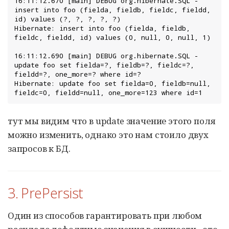
16:11:12.670 [main] DEBUG org.hibernate.SQL - 
insert into foo (fielda, fieldb, fieldc, fieldd, 
id) values (?, ?, ?, ?, ?)

Hibernate: insert into foo (fielda, fieldb, 
fieldc, fieldd, id) values (0, null, 0, null, 1)

16:11:12.690 [main] DEBUG org.hibernate.SQL - 
update foo set fielda=?, fieldb=?, fieldc=?, 
fieldd=?, one_more=? where id=?

Hibernate: update foo set fielda=0, fieldb=null, 
fieldc=0, fieldd=null, one_more=123 where id=1
тут мы видим что в update значение этого поля
можно изменить, однако это нам стоило двух
запросов к БД.
3. PrePersist
Один из способов гарантировать при любом