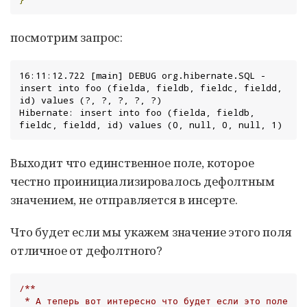
посмотрим запрос:
16:11:12.722 [main] DEBUG org.hibernate.SQL - 
insert into foo (fielda, fieldb, fieldc, fieldd, 
id) values (?, ?, ?, ?, ?)

Hibernate: insert into foo (fielda, fieldb, 
fieldc, fieldd, id) values (0, null, 0, null, 1)
Выходит что единственное поле, которое
честно проинициализировалось дефолтным
значением, не отправляется в инсерте.
Что будет если мы укажем значение этого поля
отличное от дефолтного?
/**

 * А теперь вот интересно что будет если это поле 