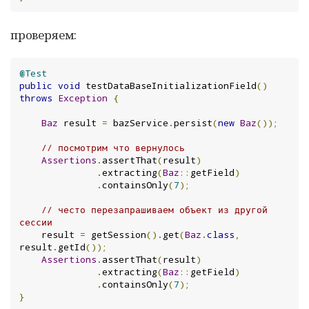
проверяем:
@Test
public
void
 testDataBaseInitializationField
()
throws
Exception
{
Baz
 result 
=
 bazService
.
persist
(
new
Baz
());
// посмотрим что вернулось
Assertions
.
assertThat
(
result
)
.
extracting
(
Baz
::
getField
)
.
containsOnly
(
7
);
// често перезапрашиваем объект из другой 
сессии
    result 
=
 getSession
().
get
(
Baz
.
class
,
result
.
getId
());
Assertions
.
assertThat
(
result
)
.
extracting
(
Baz
::
getField
)
.
containsOnly
(
7
);
}