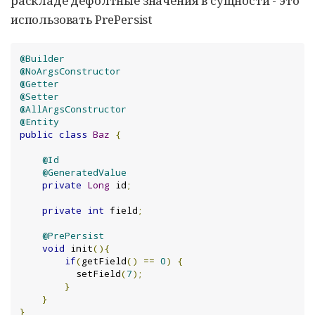
раскладе дефолтные значения в сущности - это
использовать PrePersist
@Builder
@NoArgsConstructor
@Getter
@Setter
@AllArgsConstructor
@Entity
public
class
Baz
{
@Id
@GeneratedValue
private
Long
 id
;
private
int
 field
;
@PrePersist
void
 init
(){
if
(
getField
()
==
0
)
{
          setField
(
7
);
}
}
}