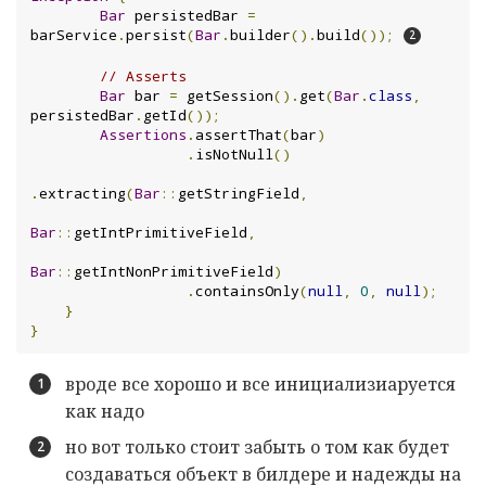
Bar
 persistedBar 
=
barService
.
persist
(
Bar
.
builder
().
build
());
// Asserts
Bar
 bar 
=
 getSession
().
get
(
Bar
.
class
,
persistedBar
.
getId
());
Assertions
.
assertThat
(
bar
)
.
isNotNull
()
.
extracting
(
Bar
::
getStringField
,
Bar
::
getIntPrimitiveField
,
Bar
::
getIntNonPrimitiveField
)
.
containsOnly
(
null
,
0
,
null
);
}
}
вроде все хорошо и все инициализиаруется
как надо
но вот только стоит забыть о том как будет
создаваться объект в билдере и надежды на