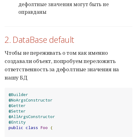
дефолтные значения могут быть не
оправданы
2. DataBase default
Чтобы не переживать о том как именно
создавали объект, попробуем переложить
ответственность за дефолтные значения на
нашу БД
@Builder
@NoArgsConstructor
@Getter
@Setter
@AllArgsConstructor
@Entity
public
class
Foo
{