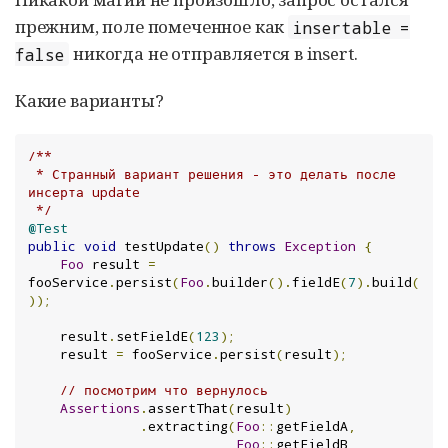
прежним, поле помеченное как
insertable =
никогда не отправляется в insert.
false
Какие варианты?
/**

 * Странный вариант решения - это делать после 
инсерта update

 */
@Test
public
void
 testUpdate
()
throws
Exception
{
Foo
 result 
=
fooService
.
persist
(
Foo
.
builder
().
fieldE
(
7
).
build
(
));
    result
.
setFieldE
(
123
);
    result 
=
 fooService
.
persist
(
result
);
// посмотрим что вернулось
Assertions
.
assertThat
(
result
)
.
extracting
(
Foo
::
getFieldA
,
Foo
::
getFieldB
,