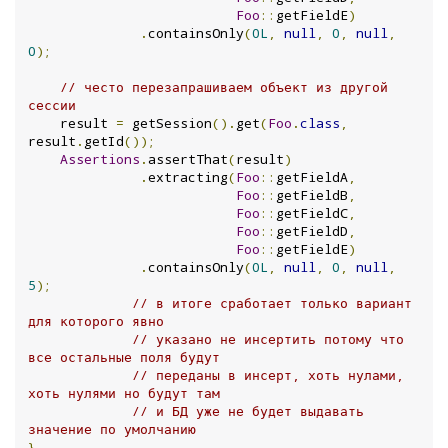
Foo
::
getFieldE
)
.
containsOnly
(
0L
,
null
,
0
,
null
,
0
);
// често перезапрашиваем объект из другой 
сессии
    result 
=
 getSession
().
get
(
Foo
.
class
,
result
.
getId
());
Assertions
.
assertThat
(
result
)
.
extracting
(
Foo
::
getFieldA
,
Foo
::
getFieldB
,
Foo
::
getFieldC
,
Foo
::
getFieldD
,
Foo
::
getFieldE
)
.
containsOnly
(
0L
,
null
,
0
,
null
,
5
);
// в итоге сработает только вариант 
для которого явно
// указано не инсертить потому что 
все остальные поля будут
// переданы в инсерт, хоть нулами, 
хоть нулями но будут там
// и БД уже не будет выдавать 
значение по умолчанию
}