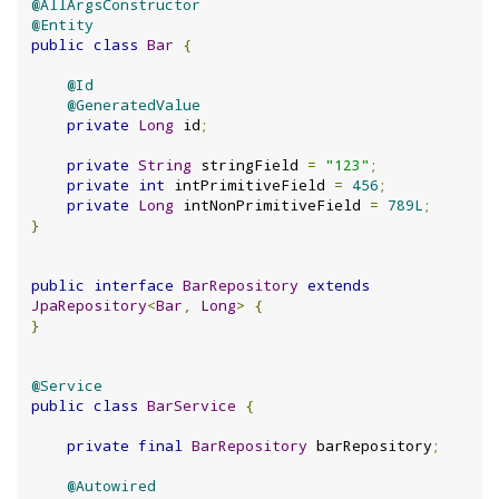
@AllArgsConstructor
@Entity
public
class
Bar
{
@Id
@GeneratedValue
private
Long
 id
;
private
String
 stringField 
=
"123"
;
private
int
 intPrimitiveField 
=
456
;
private
Long
 intNonPrimitiveField 
=
789L
;
}
public
interface
BarRepository
extends
JpaRepository
<
Bar
,
Long
>
{
}
@Service
public
class
BarService
{
private
final
BarRepository
 barRepository
;
@Autowired