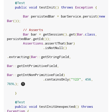
@Test
public
void
 testInit
()
throws
Exception
{
Bar
 persistedBar 
=
 barService
.
persist
(
new
Bar
());
// Asserts
Bar
 bar 
=
 getSession
().
get
(
Bar
.
class
,
persistedBar
.
getId
());
Assertions
.
assertThat
(
bar
)
.
isNotNull
()
.
extracting
(
Bar
::
getStringField
,
Bar
::
getIntPrimitiveField
,
Bar
::
getIntNonPrimitiveField
)
.
containsOnly
(
"123"
,
456
,
789L
);
}
@Test
public
void
 testInitUnexpected
()
throws
Exception
{