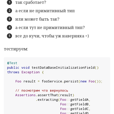
так сработает?
а если не примитивный тип
или может быть так?
а если тут не примитивный тип?
все до кучи, чтобы уж наверняка =)
тестируем:
@Test
public
void
 testDataBaseInitializationField
()
throws
Exception
{
Foo
 result 
=
 fooService
.
persist
(
new
Foo
());
// посмотрим что вернулось
Assertions
.
assertThat
(
result
)
.
extracting
(
Foo
::
getFieldA
,
Foo
::
getFieldB
,
Foo
::
getFieldC
,
Foo
::
getFieldD
,