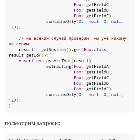
Foo
::
getFieldC
,
Foo
::
getFieldD
,
Foo
::
getFieldE
)
.
containsOnly
(
0L
,
null
,
0
,
null
,
123
);
// на всякий случай проверим, мы уже никому 
не верим
    result 
=
 getSession
().
get
(
Foo
.
class
,
result
.
getId
());
Assertions
.
assertThat
(
result
)
.
extracting
(
Foo
::
getFieldA
,
Foo
::
getFieldB
,
Foo
::
getFieldC
,
Foo
::
getFieldD
,
Foo
::
getFieldE
)
.
containsOnly
(
0L
,
null
,
0
,
null
,
123
);
}
посмотрим запросы: