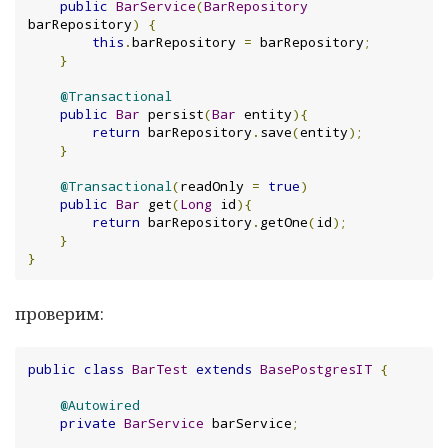
public
BarService
(
BarRepository
barRepository
)
{
this
.
barRepository 
=
 barRepository
;
}
@Transactional
public
Bar
 persist
(
Bar
 entity
){
return
 barRepository
.
save
(
entity
);
}
@Transactional
(
readOnly 
=
true
)
public
Bar
 get
(
Long
 id
){
return
 barRepository
.
getOne
(
id
);
}
}
проверим:
public
class
BarTest
extends
BasePostgresIT
{
@Autowired
private
BarService
 barService
;