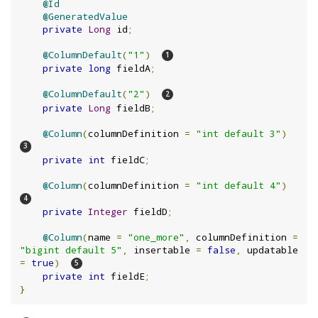
@Id
@GeneratedValue
private
Long
 id
;
@ColumnDefault
(
"1"
)
private
long
 fieldA
;
@ColumnDefault
(
"2"
)
private
Long
 fieldB
;
@Column
(
columnDefinition 
=
"int default 3"
)
private
int
 fieldC
;
@Column
(
columnDefinition 
=
"int default 4"
)
private
Integer
 fieldD
;
@Column
(
name 
=
"one_more"
,
 columnDefinition 
=
"bigint default 5"
,
 insertable 
=
false
,
 updatable 
=
true
)
private
int
 fieldE
;
}