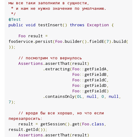
мы все таки заполнили в сущности,

 * и нам не нужно значение по умолчанию.

 */
@Test
public
void
 testInsert
()
throws
Exception
{
Foo
 result 
=
fooService
.
persist
(
Foo
.
builder
().
fieldE
(
7
).
build
(
));
// посмотрим что вернулось
Assertions
.
assertThat
(
result
)
.
extracting
(
Foo
::
getFieldA
,
Foo
::
getFieldB
,
Foo
::
getFieldC
,
Foo
::
getFieldD
,
Foo
::
getFieldE
)
.
containsOnly
(
0L
,
null
,
0
,
null
,
7
);
// вроде бы все хорошо, но что если 
перезапросить:
    result 
=
 getSession
().
get
(
Foo
.
class
,
result
.
getId
());
Assertions
.
assertThat
(
result
)