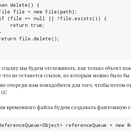
rue;

у ссылку мы будем отслеживать, как только объект по
 что не останется ссылок, по которым можно было бы 
ие очереди нам понадобится для того, чтобы потом о
 GC
ии временного файла будем создавать фантомную с
ReferenceQueue<Object> referenceQueue = new Re