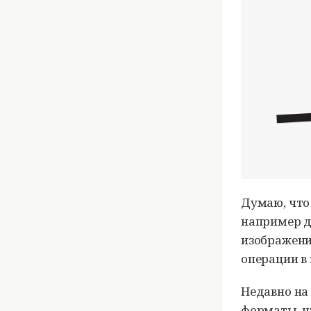
Думаю, что
например д
изображени
операции в
Недавно на
форматы, ч