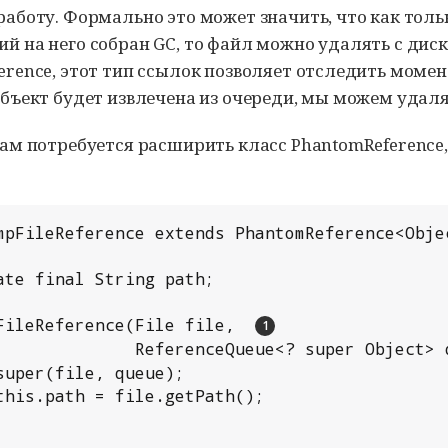
аботу. Формально это может значить, что как тольк
й на него собран GC, то файл можно удалять с диск
erence, этот тип ссылок позволяет отследить момен
объект будет извлечена из очереди, мы можем удаля
нам потребуется расширить класс PhantomReference,
mpFileReference extends PhantomReference<Objec
pFileReference(File file,  
               ReferenceQueue<? super Object> 