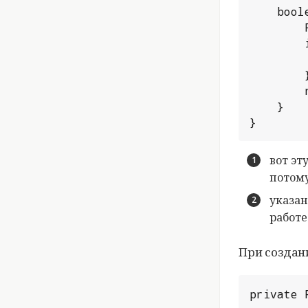
	boolean delete() {

		File file = new File(path);

		if (file == null || !file.exists()) {

			return t
		}

		return file.delete();

	}

}
вот эт
потому
указан
работе
При создан
private 