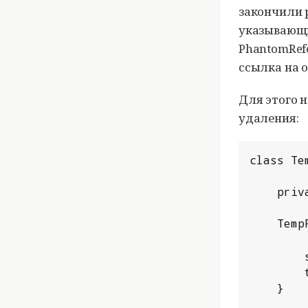
закончили р
указывающи
PhantomRef
ссылка на 
Для этого 
удаления:
class Te
	private final String path;

	Tem
	   
		super(file, queue);

		this.path = file.getPath();

	}
