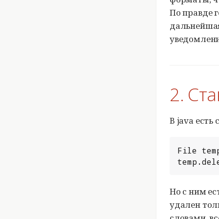
По правде г
дальнейшая
уведомлений
2. Ст
В java ест
File tem
temp.del
Но с ним ес
удален тол
словами, вс