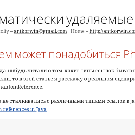
матически удаляемые 
oliy
antkorwin@gmail.com
Home
http://antkorwin.c
чем может понадобиться P
да-нибудь читали о том, какие типы ссылок бывают 
ни, то в этой статье я расскажу о реальном сценари
hantomReference.
е не сталкивались с различными типами ссылок в ja
 references in Java