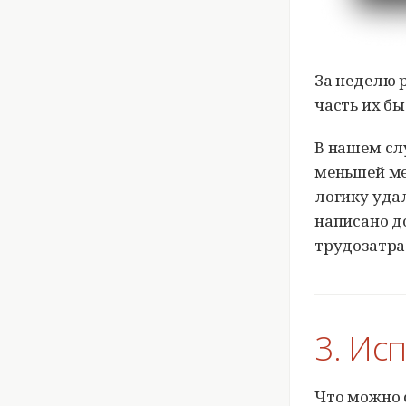
За неделю 
часть их б
В нашем слу
меньшей ме
логику уда
написано до
трудозатрат
3. Ис
Что можно 