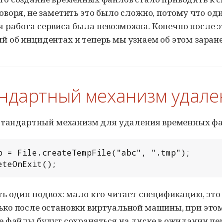
оворя, не заметить это было сложно, потому что од
 работа сервиса была невозможна. Конечно после 
 об инцидентах и теперь мы узнаем об этом заране
андартный механизм удал
ь стандартный механизм для удаления временных фа
p = File.createTempFile("abc", ".tmp");

eteOnExit();
ть один подвох: мало кто читает спецификацию, это
ько после остановки виртуальной машины, при это
е файлы будут сохраняться на диске в ожидании пер