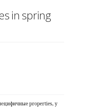
s in spring
пецифичные properties, у