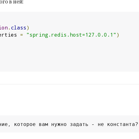
ого в ней:
ion
.
class
)
erties 
=
"spring.redis.host=127.0.0.1"
)
ние, которое вам нужно задать - не константа?