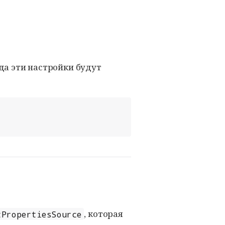
гда эти настройки будут
, которая
tPropertiesSource