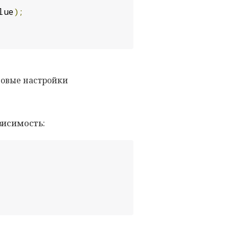
lue
);
говые настройки
висимость: