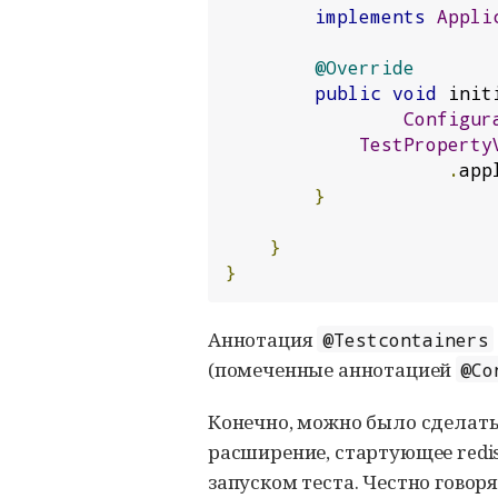
implements
Appli
@Override
public
void
 init
Configur
TestProperty
.
app
}
}
}
Аннотация
@Testcontainers
(помеченные аннотацией
@Co
Конечно, можно было сделать 
расширение, стартующее redis
запуском теста. Честно говоря