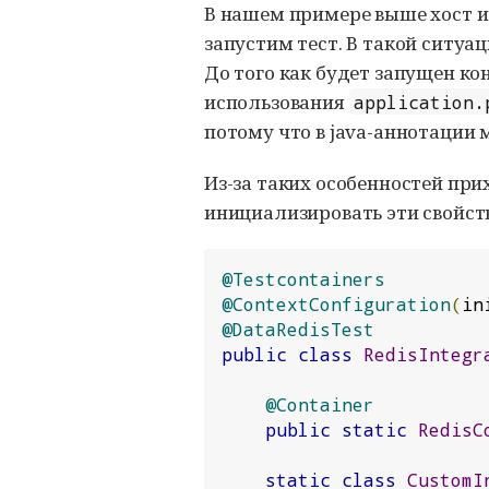
В нашем примере выше хост и 
запустим тест. В такой ситуаци
До того как будет запущен ко
использования
application.
потому что в java-аннотации 
Из-за таких особенностей прихо
инициализировать эти свойств
@Testcontainers
@ContextConfiguration
(
in
@DataRedisTest
public
class
RedisIntegr
@Container
public
static
RedisC
static
class
CustomI