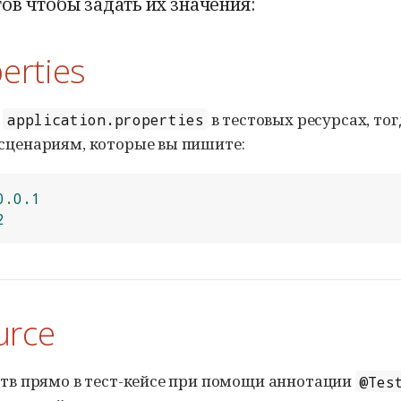
тов чтобы задать их значения:
erties
л
в тестовых ресурсах, то
application.properties
сценариям, которые вы пишите:
0
.
0.1
2
urce
ств прямо в тест-кейсе при помощи аннотации
@Tes