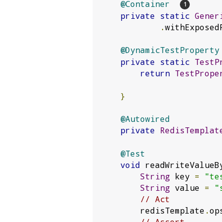
@Container
private
static
Gener
.
withExposed
@DynamicTestProperty
private
static
TestP
return
TestPrope
}
@Autowired
private
RedisTemplat
@Test
void
 readWriteValueB
String
 key 
=
"te
String
 value 
=
"
// Act
        redisTemplate
.
op
// Assert