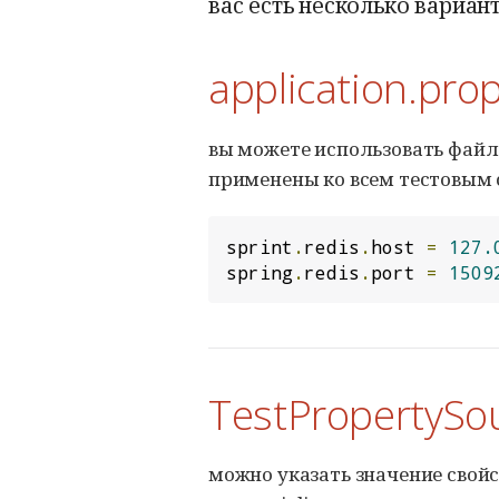
вас есть несколько вариан
application.prop
вы можете использовать фай
применены ко всем тестовым 
sprint
.
redis
.
host 
=
127.
spring
.
redis
.
port 
=
1509
TestPropertySo
можно указать значение свой