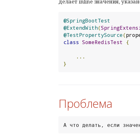
делает inline значения, указан
@SpringBootTest
@ExtendWith
(
SpringExtens
@TestPropertySource
(
prop
class
SomeRedisTest
{
...
}
Проблема
А что делать, если значе