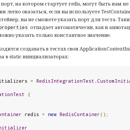
порт, на котором стартует redis, могут быть нам не
и легко оказаться, если вы используете TestContainer
нтейнер, вы не сможете указать порт для теста. Так
отпадает автоматически, как и аннота
properties
можно указать только константное значение.
дится создавать в тестах свои ApplicationContextIni
а в static инициализаторах:
itializers 
=
RedisIntegrationTest
.
CustomIniti
ationTest
{
ontainer
 redis 
=
new
RedisContainer
();
nitializer