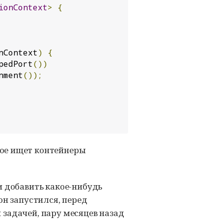
ionContext
>
{
nContext
)
{
pedPort
())
nment
());
рое ищет контейнеры
и добавить какое-нибудь
он запустился, перед
й задачей, пару месяцев назад