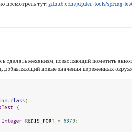
но посмотреть тут:
github.com/jupiter-tools/spring-tes
ось сделать механизм, позволяющий пометить анно
, добавляющий новые значения переменных окруже
ion
.
class
)
sTest
{
Integer
 REDIS_PORT 
=
6379
;