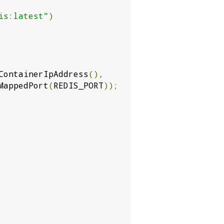
is:latest"
)
ContainerIpAddress
(),
MappedPort
(
REDIS_PORT
));