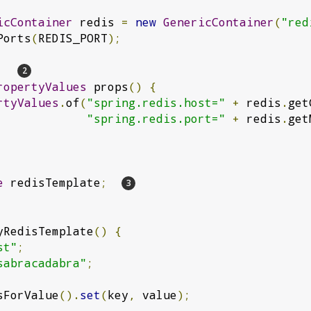
icContainer
 redis 
=
new
GenericContainer
(
"red
Ports
(
REDIS_PORT
);
ropertyValues
 props
()
{
rtyValues
.
of
(
"spring.redis.host="
+
 redis
.
get
"spring.redis.port="
+
 redis
.
get
e
 redisTemplate
;
yRedisTemplate
()
{
st"
;
sabracadabra"
;
sForValue
().
set
(
key
,
 value
);