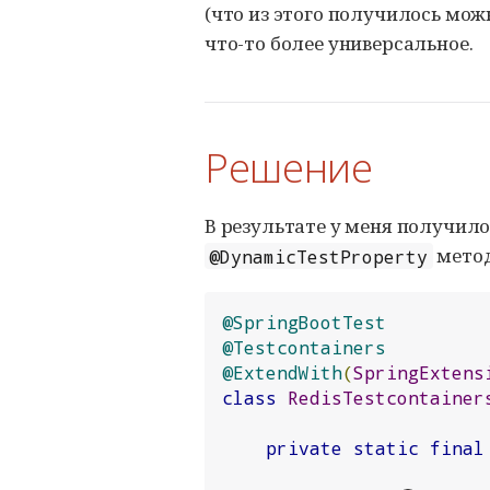
(что из этого получилось мож
что-то более универсальное.
Решение
В результате у меня получил
метод
@DynamicTestProperty
@SpringBootTest
@Testcontainers
@ExtendWith
(
SpringExtens
class
RedisTestcontainer
private
static
final