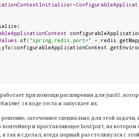
cationContextInitializer
<
ConfigurableApplicat
ialize
(
ableApplicationContext
 configurableApplicatio
Values
.
of
(
"spring.redis.port="
+
 redis
.
getMap
lyTo
(
configurableApplicationContext
.
getEnviro
работает при помощи расширения для junit5, кото
) в коде теста и запускает их.
ntainer
решение, заточенное специально для этой задачи, 
-контейнер и проставляющее host/port, на котором 
, я так и сделал, когда первый раз столкнулся с это