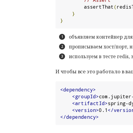
        assertThat
(
redis
}
}
объявляем контейнер для 
прописываем хост/порт, 
используем в тесте redis
И чтобы все это работало в ва
<dependency>
<groupId>
com.jupiter
<artifactId>
spring-d
<version>
0.1
</versio
</dependency>