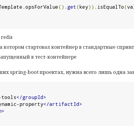
Template
.
opsForValue
().
get
(
key
)).
isEqualTo
(
va
redis
на котором стартовал контейнер в стандартные сприн
, запущенный в тест-контейнере
ших spring-boot проектах, нужна всего лишь одна за
-tools
</groupId>
ynamic-property
</artifactId>
n>