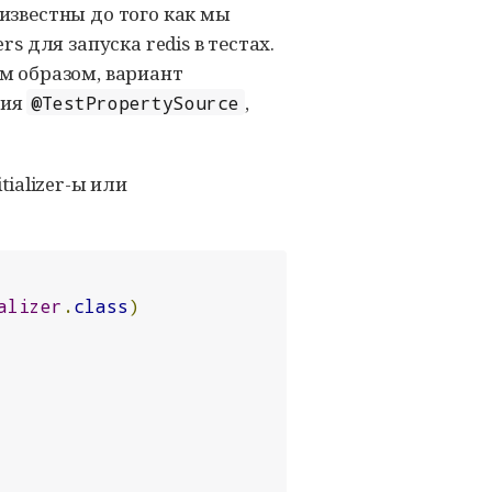
 известны до того как мы
s для запуска redis в тестах.
им образом, вариант
ция
,
@TestPropertySource
tializer-ы или
alizer
.
class
)